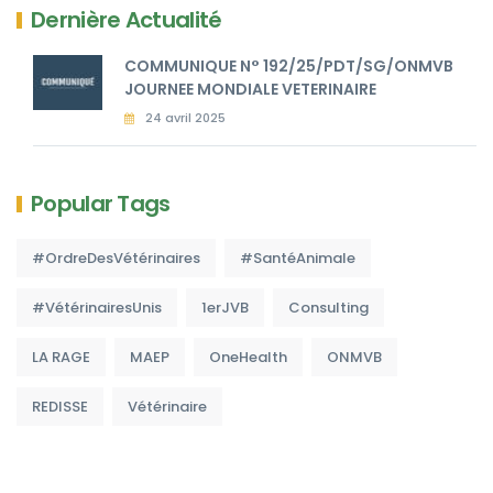
Dernière Actualité
COMMUNIQUE N° 192/25/PDT/SG/ONMVB
JOURNEE MONDIALE VETERINAIRE
24 avril 2025
Popular Tags
#OrdreDesVétérinaires
#SantéAnimale
#VétérinairesUnis
1erJVB
Consulting
LA RAGE
MAEP
OneHealth
ONMVB
REDISSE
Vétérinaire