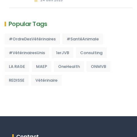
Popular Tags
#OrdreDesVétérinaires
#SantéAnimale
#VétérinairesUnis
1erJVB
Consulting
LA RAGE
MAEP
OneHealth
ONMVB
REDISSE
Vétérinaire
Contact