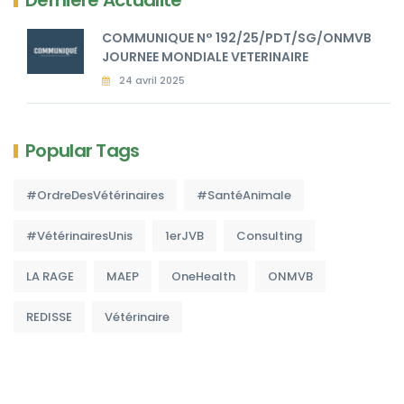
Dernière Actualité
COMMUNIQUE N° 192/25/PDT/SG/ONMVB
JOURNEE MONDIALE VETERINAIRE
24 avril 2025
Popular Tags
#OrdreDesVétérinaires
#SantéAnimale
#VétérinairesUnis
1erJVB
Consulting
LA RAGE
MAEP
OneHealth
ONMVB
REDISSE
Vétérinaire