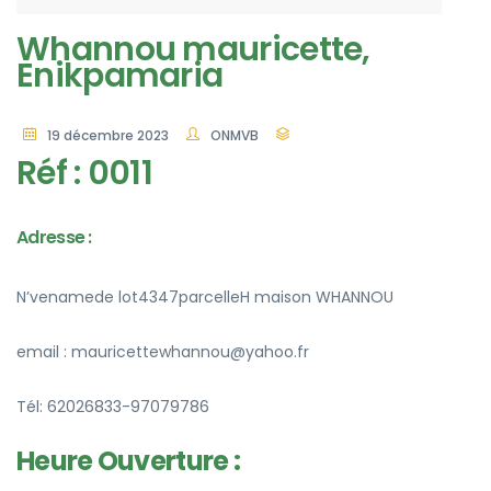
Whannou mauricette,
Enikpamaria
19 décembre 2023
ONMVB
Réf : 0011
Adresse :
N’venamede lot4347parcelleH maison WHANNOU
email : mauricettewhannou@yahoo.fr
Tél: 62026833-97079786
Heure Ouverture :