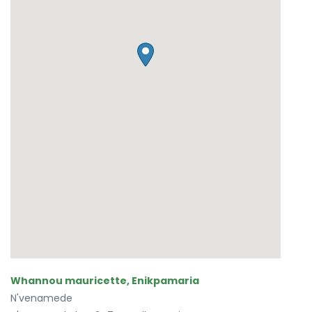
Whannou mauricette, Enikpamaria
N'venamede