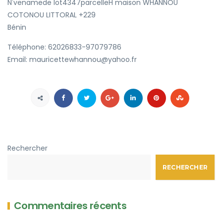
N'venamede lot4347parcelleH maison WHANNOU
COTONOU
LITTORAL
+229
Bénin
Téléphone:
62026833-97079786
Email:
mauricettewhannou@yahoo.fr
Rechercher
RECHERCHER
Commentaires récents