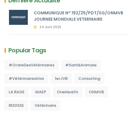
Dernière Actualité
COMMUNIQUE N° 192/25/PDT/SG/ONMVB
JOURNEE MONDIALE VETERINAIRE
24 avril 2025
Popular Tags
#OrdreDesVétérinaires
#SantéAnimale
#VétérinairesUnis
1erJVB
Consulting
LA RAGE
MAEP
OneHealth
ONMVB
REDISSE
Vétérinaire