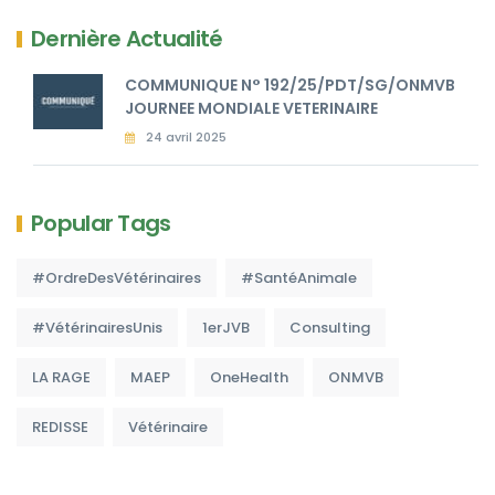
Dernière Actualité
COMMUNIQUE N° 192/25/PDT/SG/ONMVB
JOURNEE MONDIALE VETERINAIRE
24 avril 2025
Popular Tags
#OrdreDesVétérinaires
#SantéAnimale
#VétérinairesUnis
1erJVB
Consulting
LA RAGE
MAEP
OneHealth
ONMVB
REDISSE
Vétérinaire