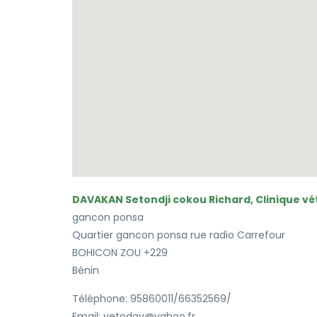
DAVAKAN Setondji cokou Richard, Clinique vé
gancon ponsa
Quartier gancon ponsa rue radio Carrefour
BOHICON
ZOU
+229
Bénin
Téléphone:
95860011/66352569/
Email:
vetodav@yahoo.fr