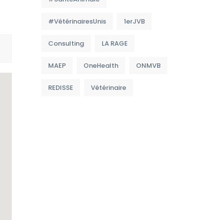
#VétérinairesUnis
1erJVB
Consulting
LA RAGE
MAEP
OneHealth
ONMVB
REDISSE
Vétérinaire