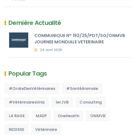
Dernière Actualité
COMMUNIQUE N° 192/25/PDT/SG/ONMVB
JOURNEE MONDIALE VETERINAIRE
24 avril 2025
Popular Tags
#OrdreDesVétérinaires
#SantéAnimale
#VétérinairesUnis
1erJVB
Consulting
LA RAGE
MAEP
OneHealth
ONMVB
REDISSE
Vétérinaire