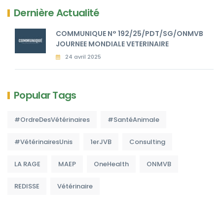
Dernière Actualité
COMMUNIQUE N° 192/25/PDT/SG/ONMVB
JOURNEE MONDIALE VETERINAIRE
24 avril 2025
Popular Tags
#OrdreDesVétérinaires
#SantéAnimale
#VétérinairesUnis
1erJVB
Consulting
LA RAGE
MAEP
OneHealth
ONMVB
REDISSE
Vétérinaire