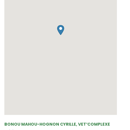
BONOU MAHOU-HOGNON CYRILLE, VET’COMPLEXE