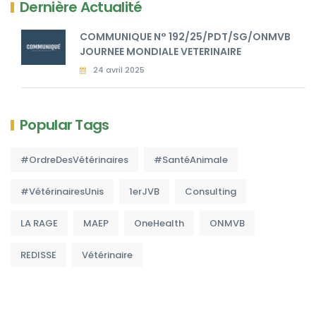
Dernière Actualité
COMMUNIQUE N° 192/25/PDT/SG/ONMVB
JOURNEE MONDIALE VETERINAIRE
24 avril 2025
Popular Tags
#OrdreDesVétérinaires
#SantéAnimale
#VétérinairesUnis
1erJVB
Consulting
LA RAGE
MAEP
OneHealth
ONMVB
REDISSE
Vétérinaire