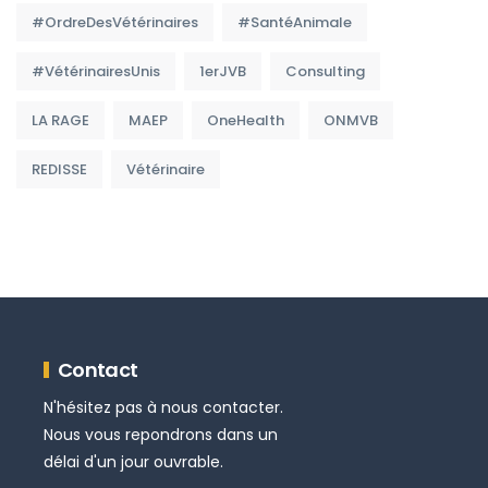
#OrdreDesVétérinaires
#SantéAnimale
#VétérinairesUnis
1erJVB
Consulting
LA RAGE
MAEP
OneHealth
ONMVB
REDISSE
Vétérinaire
Contact
N'hésitez pas à nous contacter.
Nous vous repondrons dans un
délai d'un jour ouvrable.