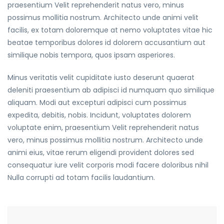
praesentium Velit reprehenderit natus vero, minus
possimus mollitia nostrum. Architecto unde animi velit
facilis, ex totam doloremque at nemo voluptates vitae hic
beatae temporibus dolores id dolorem accusantium aut
similique nobis tempora, quos ipsam asperiores.
Minus veritatis velit cupiditate iusto deserunt quaerat
deleniti praesentium ab adipisci id numquam quo similique
aliquam. Modi aut excepturi adipisci cum possimus
expedita, debitis, nobis. Incidunt, voluptates dolorem
voluptate enim, praesentium Velit reprehenderit natus
vero, minus possimus mollitia nostrum. Architecto unde
animi eius, vitae rerum eligendi provident dolores sed
consequatur iure velit corporis modi facere doloribus nihil
Nulla corrupti ad totam facilis laudantium.